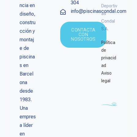
304
ncia en
Deportiv
info@piscinascondal.com
diseño,
as
Condal
constru
S.A.
CONTACTA
cción y
CON
NOSOTROS
montaj
Política
e de
de
piscina
privacid
s en
ad
Aviso
Barcel
legal
ona
desde
1983.
Una
empres
a líder
en