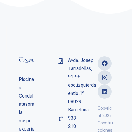
Avda. Josep
Tarradellas,
91-95
Piscina
esc.izquierda
s
entlo.1º
Condal
08029
atesora
Copyrig
Barcelona
la
ht 2025
933
mejor
Constru
218
experie
cciones