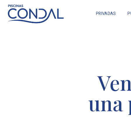
PRIVADAS
P
Ven
una 