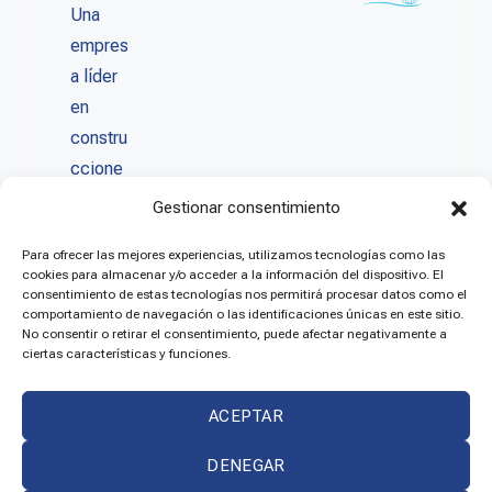
Una
empres
a líder
en
constru
ccione
s
Gestionar consentimiento
deporti
Para ofrecer las mejores experiencias, utilizamos tecnologías como las
vas de
cookies para almacenar y/o acceder a la información del dispositivo. El
calidad
consentimiento de estas tecnologías nos permitirá procesar datos como el
comportamiento de navegación o las identificaciones únicas en este sitio.
con un
No consentir o retirar el consentimiento, puede afectar negativamente a
servici
ciertas características y funciones.
o post
venta
ACEPTAR
inmejor
DENEGAR
able.