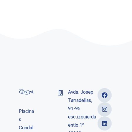
Avda. Josep
Tarradellas,
91-95
Piscina
esc.izquierda
s
entlo.1º
Condal