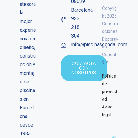
08029
atesora
Copyrig
Barcelona
la
ht 2025
933
mejor
Constru
218
experie
cciones
304
ncia en
Deportiv
info@piscinascondal.com
diseño,
as
Condal
constru
S.A.
CONTACTA
cción y
CON
NOSOTROS
montaj
Política
e de
de
piscina
privacid
s en
ad
Aviso
Barcel
legal
ona
desde
1983.